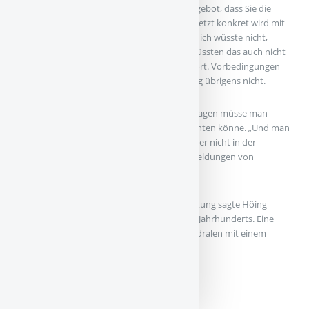
Nägel mit Köpfen: „Es gab das dezidierte Angebot, dass Sie die
Planungen weiter begleiten sollen, wenn es jetzt konkret wird mit
der Schule. Das haben wir versprochen, und ich wüsste nicht,
warum wir davon abweichen sollten.“ Wir wüssten das auch nicht
und nehmen den Oberbaudirektor beim Wort. Vorbedingungen
für unsere künftige Beteiligung nannte Höing übrigens nicht.
Er ergänzte aber noch, gerade in zentralen Lagen müsse man
darüber reden, in welchem Maß man verdichten könne. „Und man
streitet sich mal, das ist halt so. Wir sind ja hier nicht in der
Komfortzone.“ Er sei dankbar für die Rückmeldungen von
Bürgern.
Im Vier-Augen-Gespräch nach der Veranstaltung sagte Höing
noch, Schulen seien die Kathedralen des 21. Jahrhunderts. Eine
schöne Formulierung, zumal es keine Kathedralen mit einem
Kirchhof auf dem Dach gibt.