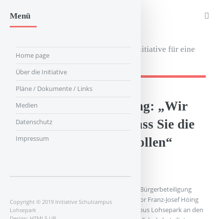
Menü
Schulcampus Lohsepark
Quartiersinitiative für eine
Home page
gute Schule
Über die Initiative
Pläne / Dokumente / Links
Oberbaudirektor Höing: „Wir
Medien
haben versprochen, dass Sie die
Datenschutz
Impressum
Planungen begleiten sollen“
„Ich maße mir an zu sagen: Wir nehmen die Bürgerbeteiligung
ernst.“ Diesen Satz sagte der Oberbaudirektor Franz-Josef Höing
Copyright © 2019 Initiative Schulcampus
auf unsere Frage, ob die Initiative Schulcampus Lohsepark an den
Lohsepark
Design:
HTML5 UP