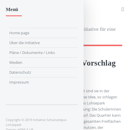
Menü
Schulcampus Lohsepark
Quartiersinitiative für eine
Home page
gute Schule
Über die Initiative
Pläne / Dokumente / Links
Unser Win-Win-Win-Vorschlag
Medien
Datenschutz
Impressum
In Linz werden sie schon gebaut, in Frankfurt sind sie in der
Planung: Wohnungen über einer Schule. Diese Idee, so schlagen
wir vor, sollte man auch für den Schulcampus Lohsepark
verfolgen. Denn es ist eine Win-Win-Win-Lösung: Die SchülerInnen
haben einen vollständig ebenerdigen Schulhof. Das Quartier kann
Copyright © 2019 Initiative Schulcampus
nicht nur Räumlichkeiten, sondern auch die gesamten Freiflächen
Lohsepark
nach Schulschluss und am Wochenende mitnutzen, der
Design:
HTML5 UP